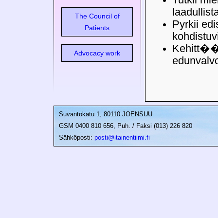
laadullist
The Council of
Pyrkii e
Patients
kohdistuv
Kehitt�� 
Advocacy work
edunvalv
Suvantokatu 1, 80110 JOENSUU
GSM 0400 810 656, Puh. / Faksi (013) 226 820
Sähköposti:
posti@itainentiimi.fi