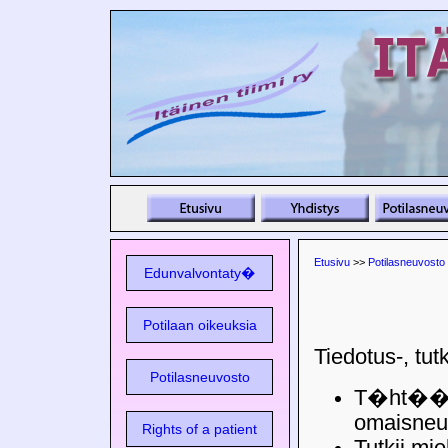
Etusivu
>>
Potilasneuvosto
Edunvalvontaty�
Potilaan oikeuksia
Tiedotus-, tut
Potilasneuvosto
T�ht�� t
omaisneuv
Rights of a patient
Tutkii mi