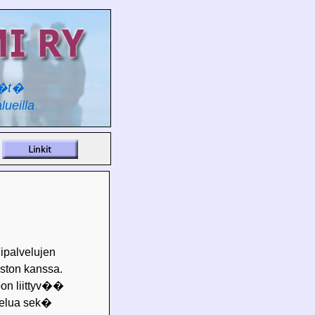
y�t�
lueilla
ipalvelujen
ston kanssa.
oon liittyv��
telua sek�