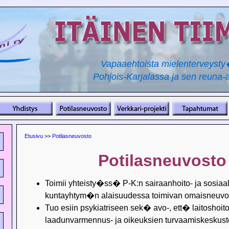
Vapaaehtoista mielenterveyst
Pohjois-Karjalassa ja sen reuna-a
Etusivu
>>
Potilasneuvosto
Potilasneuvosto
Toimii yhteisty�ss� P-K:n sairaanhoito- ja sosiaal
kuntayhtym�n alaisuudessa toimivan omaisneuvo
Tuo esiin psykiatriseen sek� avo-, ett� laitoshoit
laadunvarmennus- ja oikeuksien turvaamiskeskus