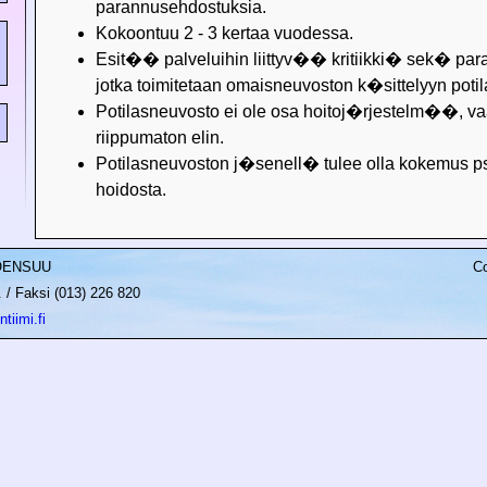
parannusehdostuksia.
Kokoontuu 2 - 3 kertaa vuodessa.
Esit�� palveluihin liittyv�� kritiikki� sek� par
jotka toimitetaan omaisneuvoston k�sittelyyn potil
Potilasneuvosto ei ole osa hoitoj�rjestelm��, va
riippumaton elin.
Potilasneuvoston j�senell� tulee olla kokemus ps
hoidosta.
JOENSUU
Co
/ Faksi (013) 226 820
tiimi.fi